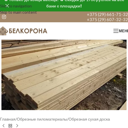
Skip to navigation
бани с площадки❗
Skip to main content
+375 (29) 661-71-32
+375 (29) 607-32-32
МЕН
Главная
/
Обрезные пиломатериалы
/
Обрезная сухая доска