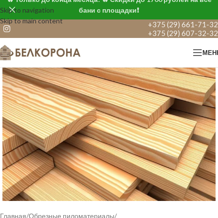
Skip to navigation
бани с площадки❗
Skip to main content
+375 (29) 661-71-32
+375 (29) 607-32-32
МЕН
Главная
/
Обрезные пиломатериалы
/